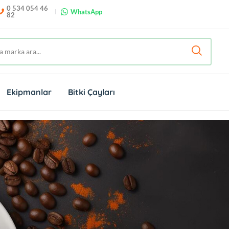
0 534 054 46
WhatsApp
82
Ekipmanlar
Bitki Çayları