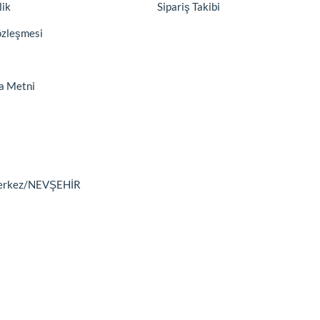
lik
Sipariş Takibi
özleşmesi
a Metni
9 Merkez/NEVŞEHİR