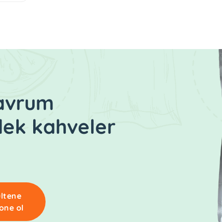
kavrum
dek kahveler
ltene
one ol