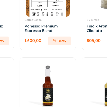
Coffee Cappa
By Tüfekçi
az
Vanessa Premium
Fındık Aro
Espresso Blend
Çikolata
1.600,00
805,00
tay
Detay