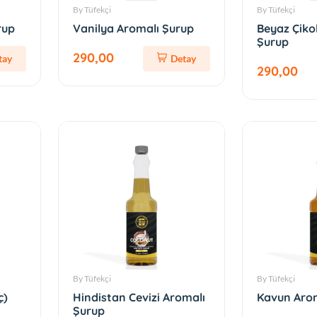
By Tüfekçi
By Tüfekçi
rup
Vanilya Aromalı Şurup
Beyaz Çiko
Şurup
290,00
tay
Detay
290,00
By Tüfekçi
By Tüfekçi
ç)
Hindistan Cevizi Aromalı
Kavun Arom
Şurup