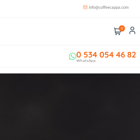
info@coffeecappa.com
0
0 534 054 46 82
WhatsApp