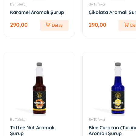
By Tüfekçi
By Tüfekçi
Karamel Aromalı Şurup
Çikolata Aromalı Şu
290,00
290,00
Detay
De
By Tüfekçi
By Tüfekçi
Toffee Nut Aromalı
Blue Curacao (Turun
Şurup
Aromalı Şurup