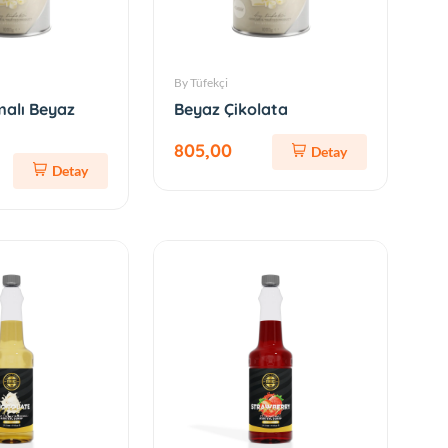
By Tüfekçi
malı Beyaz
Beyaz Çikolata
805,00
Detay
Detay