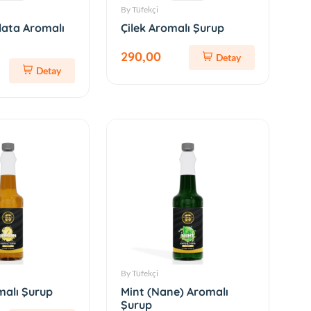
By Tüfekçi
lata Aromalı
Çilek Aromalı Şurup
290,00
Detay
Detay
By Tüfekçi
alı Şurup
Mint (Nane) Aromalı
Şurup