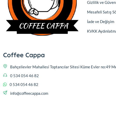
Gizlilik ve Güven
Mesafeli Satış S
İade ve Değişim
KVKK Aydınlatm
Coffee Cappa
Bahçelievler Mahallesi Toptancılar Sitesi Küme Evler no:4
0 534 054 46 82
0 534 054 46 82
info@coffeecappa.com