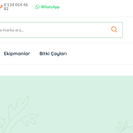
0 534 054 46
WhatsApp
82
Ekipmanlar
Bitki Çayları