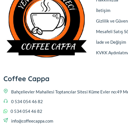
İletişim
Gizlilik ve Güven
Mesafeli Satış S
İade ve Değişim
KVKK Aydınlatm
Coffee Cappa
Bahçelievler Mahallesi Toptancılar Sitesi Küme Evler no:4
0 534 054 46 82
0 534 054 46 82
info@coffeecappa.com