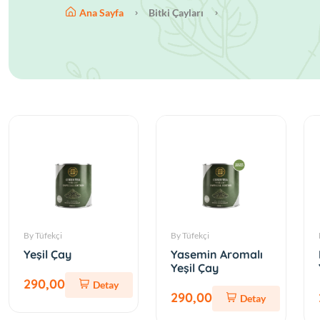
Ana Sayfa
Bitki Çayları
By Tüfekçi
By Tüfekçi
Yeşil Çay
Yasemin Aromalı
Yeşil Çay
290,00
Detay
290,00
Detay