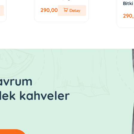
Bitki
290,00
Detay
290
kavrum
dek kahveler