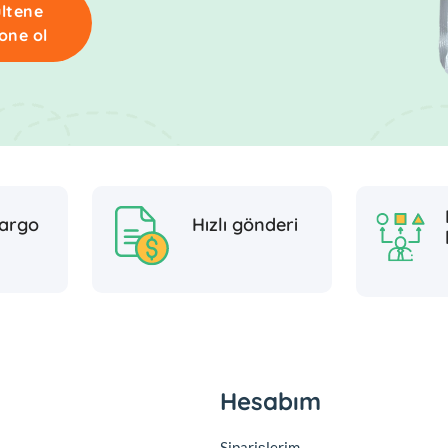
ltene
one ol
argo
Hızlı gönderi
Hesabım
Siparişlerim