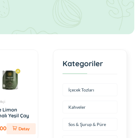
Kategoriler
İçecek Tozları
ekçi
Kahveler
 Limon
alı Yeşil Çay
Sos & Şurup & Püre
,00
Detay