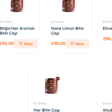
By Tüfekçi
By Tüfekçi
By Tüf
Böğürtlen Aromalı
Nane Limon Bitki
Elma
Bitki Çayı
Çayı
290
290,00
290,00
Detay
Detay
By Tüfekçi
By Tüf
Nar Bitki Çayı
Ahud