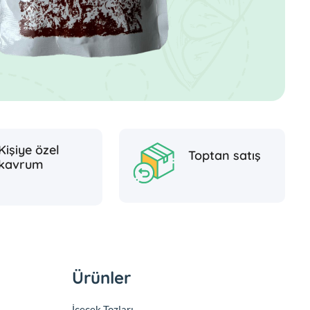
Kişiye özel
Toptan satış
kavrum
Ürünler
İçecek Tozları