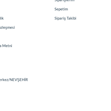
Sepetim
lik
Sipariş Takibi
özleşmesi
a Metni
9 Merkez/NEVŞEHİR