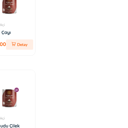
ekçi
 Çayı
,00
Detay
ekçi
udu Çilek