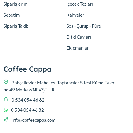
Siparişlerim
İçecek Tozları
Sepetim
Kahveler
Sipariş Takibi
Sos - Şurup - Püre
Bitki Çayları
Ekipmanlar
Coffee Cappa
Bahçelievler Mahallesi Toptancılar Sitesi Küme Evler
no:49 Merkez/NEVŞEHİR
0 534 054 46 82
0 534 054 46 82
info@coffeecappa.com