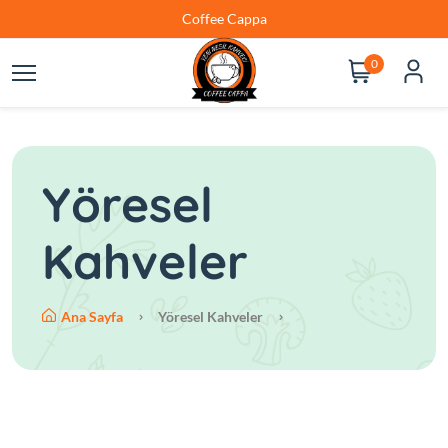
Coffee Cappa
0
Yöresel
Kahveler
Ana Sayfa
Yöresel Kahveler